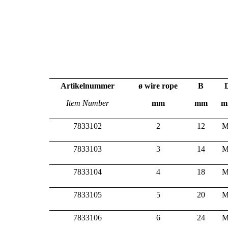
Artikelnummer
ø wire rope
B
Item Number
mm
mm
m
7833102
2
12
M
7833103
3
14
M
7833104
4
18
M
7833105
5
20
M
7833106
6
24
M