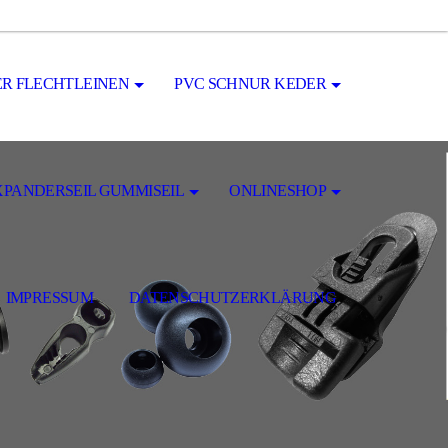
R FLECHTLEINEN
PVC SCHNUR KEDER
XPANDERSEIL GUMMISEIL
ONLINESHOP
IMPRESSUM
DATENSCHUTZERKLÄRUNG