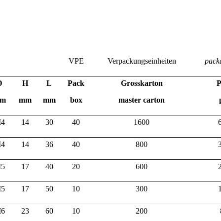
VPE
Verpackungseinheiten
pack
D
H
L
Pack
Grosskarton
P
m
mm
mm
box
master carton
4
14
30
40
1600
4
14
36
40
800
5
17
40
20
600
5
17
50
10
300
6
23
60
10
200