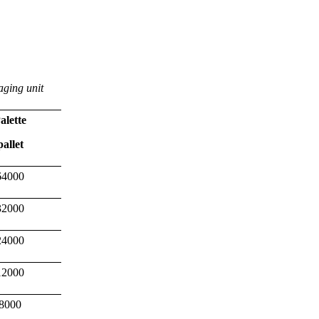
aging unit
alette
pallet
64000
32000
24000
12000
8000