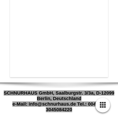
SCHNURHAUS GmbH, Saalburgstr. 3/3a, D-12099
Berlin, Deutschland
e-Mail: info@schnurhaus.de Tel.: 0049 (0)
3045084220