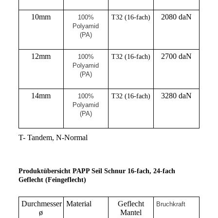
10mm
2080 daN
100%
T32 (16-fach)
Polyamid
(PA)
12mm
2700 daN
100%
T32 (16-fach)
Polyamid
(PA)
14mm
3280 daN
100%
T32 (16-fach)
Polyamid
(PA)
T- Tandem, N-Normal
Produktübersicht PAPP Seil Schnur 16-fach, 24-fach
Geflecht (Feingeflecht)
Durchmesser
Material
Geflecht
Bruchkraft
ø
Mantel