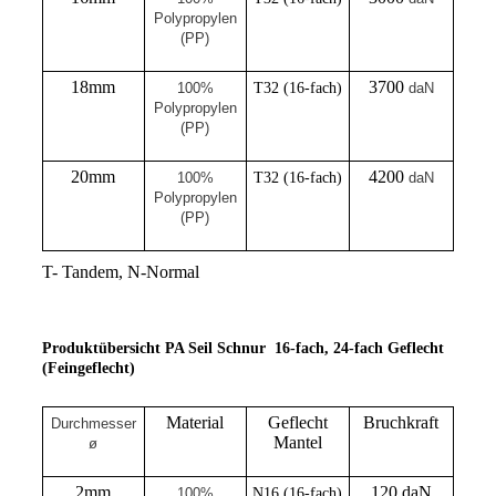
Polypropylen
(PP)
18mm
3700
100%
T32 (16-fach)
daN
Polypropylen
(PP)
20mm
4200
100%
T32 (16-fach)
daN
Polypropylen
(PP)
T- Tandem, N-Normal
Produktübersicht PA Seil Schnur 16-fach, 24-fach Geflecht
(
Feingeflecht
)
Material
Geflecht
Bruchkraft
Durchmesser
Mantel
ø
2mm
120 daN
100%
N16 (16-fach)