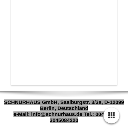
SCHNURHAUS GmbH, Saalburgstr. 3/3a, D-12099
Berlin, Deutschland
e-Mail: info@schnurhaus.de Tel.: 0049 (0)
3045084220