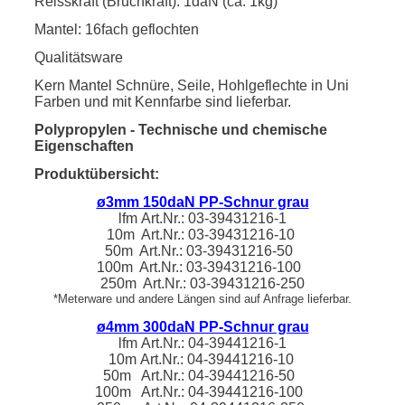
Reisskraft (Bruchkraft): 1daN (ca. 1kg)
Mantel: 16fach geflochten
Qualitätsware
Kern Mantel Schnüre, Seile, Hohlgeflechte in Uni
Farben und mit Kennfarbe sind lieferbar.
Polypropylen - Technische und chemische
Eigenschaften
Produktübersicht:
ø3mm 150daN PP-Schnur grau
lfm
Art.Nr.: 03-39431216-1
10m Art.Nr.:
03-39431216
-10
50m Art.Nr.:
03-39431216
-50
100m Art.Nr.:
03-39431216
-100
250m Art.Nr.:
03-39431216
-250
*Meterware und andere Längen sind auf Anfrage lieferbar.
ø4mm 300daN PP-Schnur grau
lfm
Art.Nr.:
04-39441216-1
10m
Art.Nr.:
04-39441216
-10
50m Art.Nr.:
04-39441216
-50
100m Art.Nr.:
04-39441216
-100