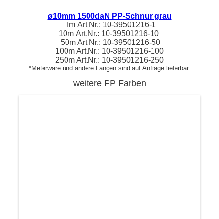
ø10mm 1500daN PP-Schnur grau
lfm
Art.Nr.:
10-39501216
-1
10m
Art.Nr.:
10-39501216
-10
50m Art.Nr.:
10-39501216
-50
100m Art.Nr.:
10-39501216
-100
250m Art.Nr.:
10-39501216
-250
*Meterware und andere Längen sind auf Anfrage lieferbar.
weitere PP Farben