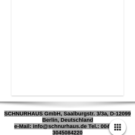
SCHNURHAUS GmbH, Saalburgstr. 3/3a, D-12099
Berlin, Deutschland
e-Mail: info@schnurhaus.de Tel.: 0049 (0)
3045084220